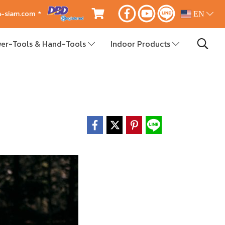
ca-siam.com *
EN
er-Tools & Hand-Tools
Indoor Products