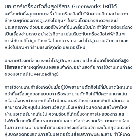
มอเตอร์เครื่องตัดกิ่งสูงไร้สาย Greenworks ไหม้ได้
เครื่องตัดกิ่งสูงแบตเตอรี่
เป็นเครื่องมือที่ได้รับความนิยมอย่างมาก
สำหรับผู้ที่ต้องการดูแลกิ่งไม้สูง ๆ ในสวนได้อย่างสะดวกและมี
ประสิทธิภาพ ด้วยมอเตอร์ไฟฟ้าที่ขับเคลื่อนใบมีด ทำให้การตัดแต่งกิ่ง
เป็นเรื่องง่ายดาย อย่างไรก็ตาม เช่นเดียวกับเครื่องมือไฟฟ้าอื่น ๆ
การใช้งานที่ไม่ถูกต้องหรือไม่เหมาะสมอาจนำไปสู่ความเสียหาย และ
หนึ่งในปัญหาที่ร้ายแรงที่สุดคือ มอเตอร์ไหม้
มีหลายปัจจัยที่สามารถนำไปสู่ปัญหามอเตอร์ไหม้ใน
เครื่องตัดกิ่งสูง
ไร้สาย
แต่สาเหตุที่พบบ่อยและสำคัญอย่างยิ่งคือ การใช้งานเกินกำลัง
ของมอเตอร์ (Overloading)
การใช้งานเกินกำลังเกิดขึ้นเมื่อผู้ใช้พยายาม
ตัดกิ่งไม้
ที่มีขนาดใหญ่เกิน
กว่าที่เครื่องถูกออกแบบมา หรือพยายามตัดกิ่งไม้ที่มีความหนาแน่น
หรือแข็งกระด้างมากเกินไป เมื่อมอเตอร์ต้องทำงานหนักเกินขีดความ
สามารถเพื่อหมุนใบมีดผ่านวัสดุที่แข็งเหล่านี้ จะเกิดกระแสไฟฟ้าไหล
ผ่านมอเตอร์มากเกินไป ความร้อนที่เกิดขึ้นจากการไหลของกระแส
ไฟฟ้าที่มากเกินนี้จะสะสมภายในมอเตอร์อย่างรวดเร็ว หากความร้อน
ไม่สามารถระบายออกได้ทัน มอเตอร์จะเริ่มร้อนจัด และในที่สุดฉนวนที่
หุ้มขดลวดทองแดงภายในมอเตอร์จะเสื่อมสภาพและละลาย ทำให้เกิด