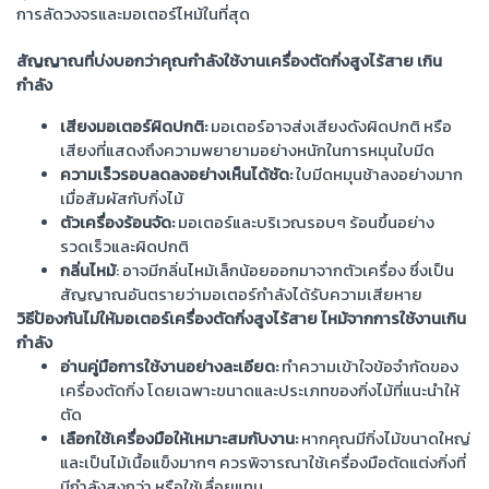
การลัดวงจรและมอเตอร์ไหม้ในที่สุด
สัญญาณที่บ่งบอกว่าคุณกำลังใช้งานเครื่องตัดกิ่งสูงไร้สาย เกิน
กำลัง
เสียงมอเตอร์ผิดปกติ:
มอเตอร์อาจส่งเสียงดังผิดปกติ หรือ
เสียงที่แสดงถึงความพยายามอย่างหนักในการหมุนใบมีด
ความเร็วรอบลดลงอย่างเห็นได้ชัด:
ใบมีดหมุนช้าลงอย่างมาก
เมื่อสัมผัสกับกิ่งไม้
ตัวเครื่องร้อนจัด:
มอเตอร์และบริเวณรอบๆ ร้อนขึ้นอย่าง
รวดเร็วและผิดปกติ
กลิ่นไหม้
: อาจมีกลิ่นไหม้เล็กน้อยออกมาจากตัวเครื่อง ซึ่งเป็น
สัญญาณอันตรายว่ามอเตอร์กำลังได้รับความเสียหาย
วิธีป้องกันไม่ให้มอเตอร์เครื่องตัดกิ่งสูงไร้สาย ไหม้จากการใช้งานเกิน
กำลัง
อ่านคู่มือการใช้งานอย่างละเอียด:
ทำความเข้าใจข้อจำกัดของ
เครื่องตัดกิ่ง โดยเฉพาะขนาดและประเภทของกิ่งไม้ที่แนะนำให้
ตัด
เลือกใช้เครื่องมือให้เหมาะสมกับงาน:
หากคุณมีกิ่งไม้ขนาดใหญ่
และเป็นไม้เนื้อแข็งมากๆ ควรพิจารณาใช้เครื่องมือตัดแต่งกิ่งที่
มีกำลังสูงกว่า หรือใช้เลื่อยแทน