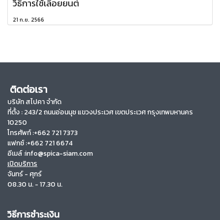
วิธีการใช้เลื่อยยนต์
21 ก.ย. 2566
ติดต่อเรา
บริษัท สไปคา จำกัด
ที่ตั้ง :
243/2 ถนนอ่อนนุช แขวงประเวศ เขตประเวศ กรุงเทพมหานคร
10250
โทรศัพท์ :+662 721 7373
แฟกซ์ :+662 721 6674
อีเมล์ :info@spica-siam.com
เปิดบริการ
จันทร์ - ศุกร์
08.30 น. - 17.30 น.
วิธีการชำระเงิน