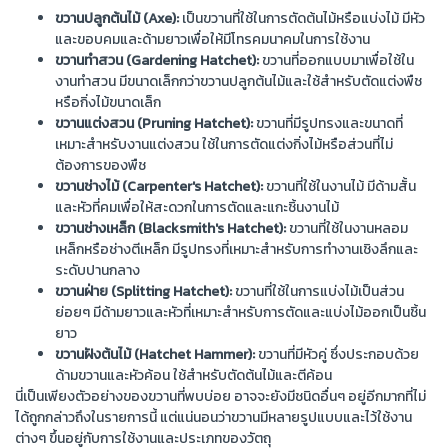
ขวานปลูกต้นไม้ (
Axe
):
เป็นขวานที่ใช้ในการตัดต้นไม้หรือแบ่งไม้ มีหัว
และขอบคมและด้ามยาวเพื่อให้มีโทรคมนาคมในการใช้งาน
ขวานทำสวน (
Gardening Hatchet
):
ขวานที่ออกแบบมาเพื่อใช้ใน
งานทำสวน มีขนาดเล็กกว่าขวานปลูกต้นไม้และใช้สำหรับตัดแต่งพืช
หรือกิ่งไม้ขนาดเล็ก
ขวานแต่งสวน (
Pruning Hatchet
):
ขวานที่มีรูปทรงและขนาดที่
เหมาะสำหรับงานแต่งสวน ใช้ในการตัดแต่งกิ่งไม้หรือส่วนที่ไม่
ต้องการของพืช
ขวานช่างไม้ (
Carpenter's Hatchet
):
ขวานที่ใช้ในงานไม้ มีด้ามสั้น
และหัวที่คมเพื่อให้สะดวกในการตัดและแกะชิ้นงานไม้
ขวานช่างเหล็ก (
Blacksmith's Hatchet
):
ขวานที่ใช้ในงานหลอม
เหล็กหรือช่างตีเหล็ก มีรูปทรงที่เหมาะสำหรับการทำงานเชิงลึกและ
ระดับปานกลาง
ขวานฝ่าย (
Splitting Hatchet
):
ขวานที่ใช้ในการแบ่งไม้เป็นส่วน
ย่อยๆ มีด้ามยาวและหัวที่เหมาะสำหรับการตัดและแบ่งไม้ออกเป็นชิ้น
ยาว
ขวานฝังต้นไม้ (
Hatchet Hammer
):
ขวานที่มีหัวคู่ ซึ่งประกอบด้วย
ด้ามขวานและหัวค้อน ใช้สำหรับตัดต้นไม้และตีค้อน
นี่เป็นเพียงตัวอย่างของขวานที่พบบ่อย อาจจะยังมีชนิดอื่นๆ อยู่อีกมากที่ไม่
ได้ถูกกล่าวถึงในรายการนี้ แต่แน่นอนว่าขวานมีหลายรูปแบบและไว้ใช้งาน
ต่างๆ ขึ้นอยู่กับการใช้งานและประเภทของวัตถุ