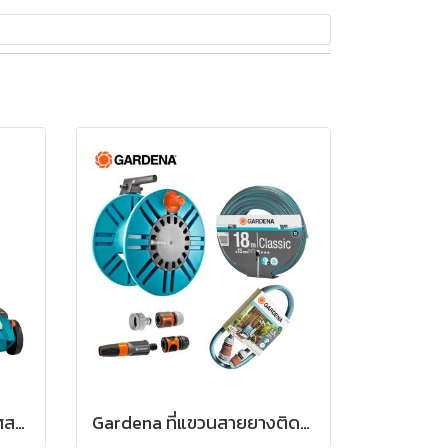
Gardena เครื่องเติมอากาศสนามหญ้าพร้อมกล่องเก็บหญ้า EVC1000 (04068-20,04065-20)
Gardena ที่แขวนสายยางติดผนังแบบหมุนเก็บพร้อมสายยาง Classic (1/2″), 18 ม.+ชุดสายยางพร้อมข้อต่อ ยาว 1.5 เมตร+ชุดหัวฉีดน้ำพร้อมข้อต่อน้ำ (2650-20,18002-20,18011-20,18295-20)