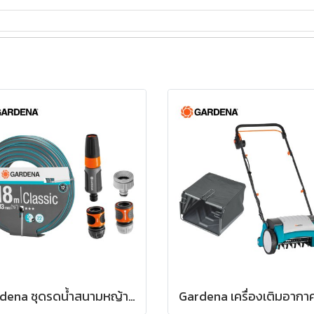
Gardena ชุดรดน้ำสนามหญ้า Basic Set + สายยางรุ่น Classic (1/2”), 18 เมตร (18002-20+18295-20)