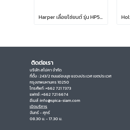
Harper เลื่อยโซ่ยนต์ รุ่น HP540, บาร์ 11.5 นิ้ว
ติดต่อเรา
บริษัท สไปคา จำกัด
ที่ตั้ง :
243/2 ถนนอ่อนนุช แขวงประเวศ เขตประเวศ
กรุงเทพมหานคร 10250
โทรศัพท์ :+662 721 7373
แฟกซ์ :+662 721 6674
อีเมล์ :info@spica-siam.com
เปิดบริการ
จันทร์ - ศุกร์
08.30 น. - 17.30 น.