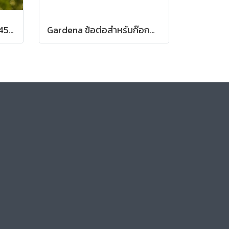
HARPER ปะกับล่าง ขนาด 45 มม. รูแกนกลาง 15 มม. หนา 6 มม. สำหรับจานเอ็น กระปุกเอ็น
Gardena ข้อต่อสำหรับก๊อกน้ำขนาด 13 มม. (1/2") – เกลียว 3/4" (13222-20)