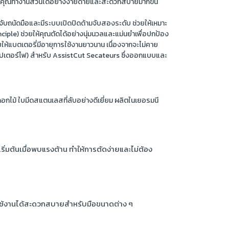
 ทำให้คุณทำงานสวนได้อย่างง่ายดายและสะดวกสบายมากขึ้น
จับถนัดมือและมีระบบเปิดปิดด้ามจับสองระดับ ช่วยให้เหมาะ
ple) ช่วยให้คุณตัดได้อย่างนุ่มนวลและแม่นยำเพื่อปกป้อง
ห้แบตเตอรี่มีอายุการใช้งานยาวนาน เนื่องจากจะไม่คาย
ะแดปเตอร์ไฟ) สำหรับ AssistCut Secateurs ซึ่งออกแบบและ
ดอกไม้ ใบมีดสแตนเลสที่ลับอย่างดีเยี่ยม ผลิตในเยอรมนี
เริ่มต้นเมื่อพบแรงต้าน ทำให้การตัดง่ายและไม่ต้อง
 ใช้งานได้สะดวกสบายสำหรับมือขนาดต่าง ๆ