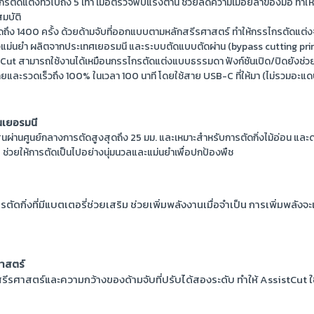
รรไกรตัดแต่งทั่วไปถึง 5 เท่า เมื่อตรวจพบแรงต้าน ช่วยลดความเมื่อยล้าของมือ
มบัติ
ุดถึง 1400 ครั้ง ด้วยด้ามจับที่ออกแบบตามหลักสรีรศาสตร์ ทำให้กรรไกรตัดแต่ง
งแม่นยำ ผลิตจากประเทศเยอรมนี และระบบตัดแบบตัดผ่าน (bypass cutting princi
ut สามารถใช้งานได้เหมือนกรรไกรตัดแต่งแบบธรรมดา ฟังก์ชันเปิด/ปิดยังช่วยใ
ายดายและรวดเร็วถึง 100% ในเวลา 100 นาที โดยใช้สาย USB-C ที่ให้มา (ไม่รวมอ
ในเยอรมนี
ส้นผ่านศูนย์กลางการตัดสูงสุดถึง 25 มม. และเหมาะสำหรับการตัดกิ่งไม้อ่อน และ
วยให้การตัดเป็นไปอย่างนุ่มนวลและแม่นยำเพื่อปกป้องพืช
ัดกิ่งที่มีแบตเตอรี่ช่วยเสริม ช่วยเพิ่มพลังงานเมื่อจำเป็น การเพิ่มพลังจะ
าสตร์
รีรศาสตร์และความกว้างของด้ามจับที่ปรับได้สองระดับ ทำให้ AssistCut