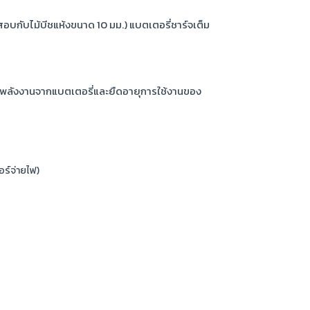
สอบกับไม้บีชแห้งขนาด 10 มม.) แบตเตอรี่ชาร์จเต็ม
้พลังงานจากแบตเตอรี่และยืดอายุการใช้งานของ
ร์จ่ายไฟ)