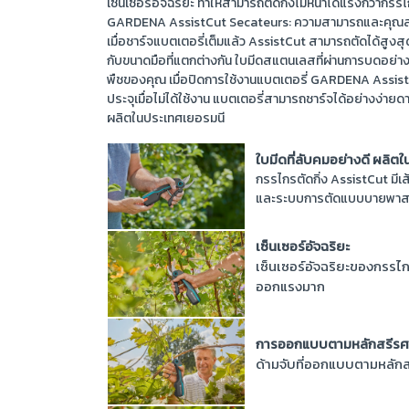
เซ็นเซอร์อัจฉริยะ ทำให้สามารถตัดกิ่งไม้หนาได้แรงกว่าก
GARDENA AssistCut Secateurs: ความสามารถและคุณส
เมื่อชาร์จแบตเตอรี่เต็มแล้ว AssistCut สามารถตัดได้สูงส
กับขนาดมือที่แตกต่างกัน ใบมีดสแตนเลสที่ผ่านการบดอย่า
พืชของคุณ เมื่อปิดการใช้งานแบตเตอรี่ GARDENA AssistC
ประจุเมื่อไม่ได้ใช้งาน แบตเตอรี่สามารถชาร์จได้อย่างง่
ผลิตในประเทศเยอรมนี
ใบมีดที่ลับคมอย่างดี ผลิต
กรรไกรตัดกิ่ง AssistCut มีเ
และระบบการตัดแบบบายพาส ช่
เซ็นเซอร์อัจฉริยะ
เซ็นเซอร์อัจฉริยะของกรรไกรต
ออกแรงมาก
การออกแบบตามหลักสรีรศ
ด้ามจับที่ออกแบบตามหลักส