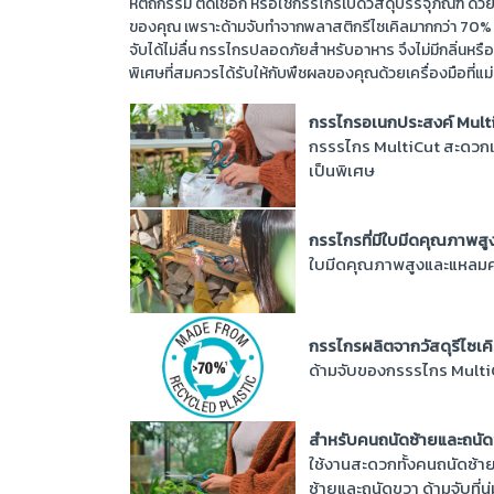
หัตถกรรม ตัดเชือก หรือใช้กรรไกรเปิดวัสดุบรรจุภัณฑ์ ด้
ของคุณ เพราะด้ามจับทำจากพลาสติกรีไซเคิลมากกว่า 70% เม
จับได้ไม่ลื่น กรรไกรปลอดภัยสำหรับอาหาร จึงไม่มีกลิ่
พิเศษที่สมควรได้รับให้กับพืชผลของคุณด้วยเครื่องมือที่แ
กรรไกรอเนกประสงค์ Mult
กรรรไกร MultiCut สะดวกแล
เป็นพิเศษ
กรรไกรที่มีใบมีดคุณภาพสู
ใบมีดคุณภาพสูงและแหลมค
กรรไกรผลิตจากวัสดุรีไซเค
ด้ามจับของกรรรไกร Multi
สำหรับคนถนัดซ้ายและถนั
ใช้งานสะดวกทั้งคนถนัดซ้า
ซ้ายและถนัดขวา ด้ามจับที่นุ่ม