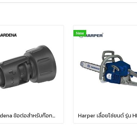
New
Gardena ข้อต่อสำหรับก๊อกน้ำขนาด 13 มม. (1/2") – เกลียว 3/4" (13222-20)