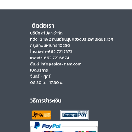
ติดต่อเรา
บริษัท สไปคา จำกัด
ที่ตั้ง :
243/2 ถนนอ่อนนุช แขวงประเวศ เขตประเวศ
กรุงเทพมหานคร 10250
โทรศัพท์ :+662 721 7373
แฟกซ์ :+662 721 6674
อีเมล์ :info@spica-siam.com
เปิดบริการ
จันทร์ - ศุกร์
08.30 น. - 17.30 น.
วิธีการชำระเงิน