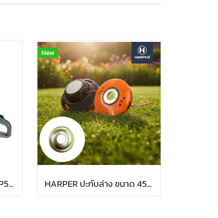
New
Harper เลื่อยโซ่ยนต์ รุ่น HP540, บาร์ 11.5 นิ้ว
HARPER ปะกับล่าง ขนาด 45 มม. รูแกนกลาง 15 มม. หนา 6 มม. สำหรับจานเอ็น กระปุกเอ็น