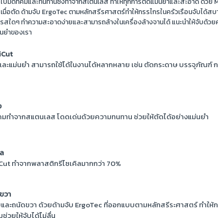
วยใบมีดที่คมและทนทานซึ่งทำจากสเตนเลส ทำให้ทุกการตัดแม่นยำและสะอาด ด้วย Mu
ื่อตัด ด้ามจับ ErgoTec ตามหลักสรีรศาสตร์ทำให้กรรไกรในครัวเรือนจับได้สบาย 
นหรือรสใดๆ ทำความสะอาดง่ายและสามารถล้างในเครื่องล้างจานได้ แนะนำให้จับ
ม่นยำของเรา
iCut
ะแม่นยำ สามารถใช้ได้ในงานได้หลากหลาย เช่น ตัดกระดาษ บรรจุภัณฑ์ ก
ง
มทำจากสแตนเลส โดดเด่นด้วยความทนทาน ช่วยให้ตัดได้อย่างแม่นยำ
ิล
Cut ทำจากพลาสติกรีไซเคิลมากกว่า 70%
ดขวา
ยและถนัดขวา ด้วยด้ามจับ ErgoTec ที่ออกแบบตามหลักสรีระศาสตร์ ทำให้ก
ช่วยให้จับได้ไม่ลื่น