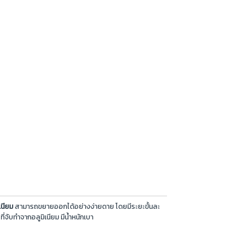
เนียม
สามารถขยายออกได้อย่างง่ายดาย โดยมีระยะขั้นละ
จับทำจากอลูมิเนียม มีน้ำหนักเบา