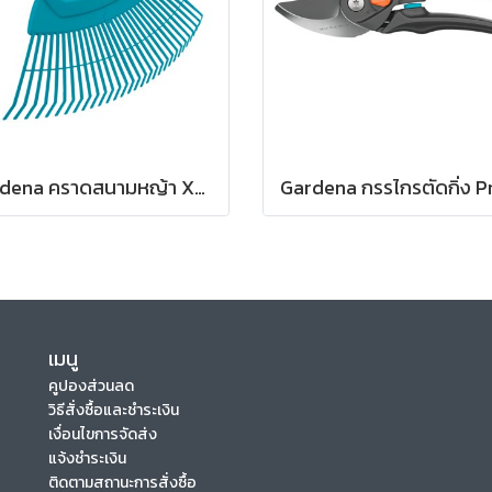
Gardena คราดสนามหญ้า XXL แบบพับเก็บได้ (สำหรับต่อด้ามจับ) (03107-20)
เมนู
คูปองส่วนลด
วิธีสั่งซื้อและชำระเงิน
เงื่อนไขการจัดส่ง
แจ้งชำระเงิน
ติดตามสถานะการสั่งซื้อ