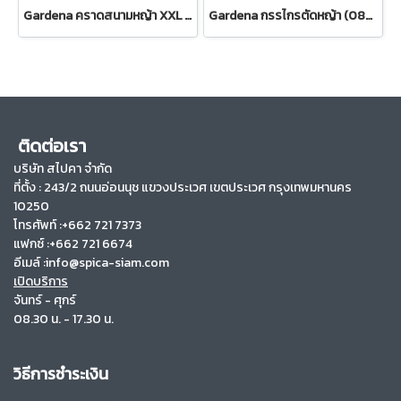
Gardena คราดสนามหญ้า XXL แบบพับเก็บได้ (สำหรับต่อด้ามจับ) (03107-20)
Gardena กรรไกรตัดหญ้า (08733-20)
ติดต่อเรา
บริษัท สไปคา จำกัด
ที่ตั้ง :
243/2 ถนนอ่อนนุช แขวงประเวศ เขตประเวศ กรุงเทพมหานคร
10250
โทรศัพท์ :+662 721 7373
แฟกซ์ :+662 721 6674
อีเมล์ :info@spica-siam.com
เปิดบริการ
จันทร์ - ศุกร์
08.30 น. - 17.30 น.
วิธีการชำระเงิน