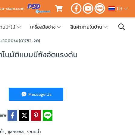
ica-siam.com
TH
านป่าไม้
เครื่องมือช่าง
สินค้าภายในบ้าน
งดัน 3000/4 (01753-20)
ัตโนมัติแบบมีถังอัดแรงดัน
Message Us
are
มน้ำ
,
gardena
,
ระบบน้ำ