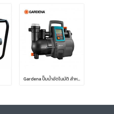
Gardena ปั๊มน้ำอัตโนมัติ สำหรับบ้านและสวน 5000/5 LCD (01759-20)