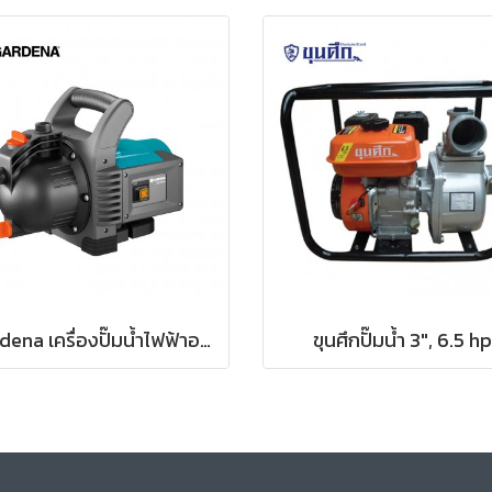
Gardena เครื่องปั๊มน้ำไฟฟ้าอเนกประสงค์ 3500/4 (01709-20)
ขุนศึกปั๊มน้ำ 3", 6.5 hp