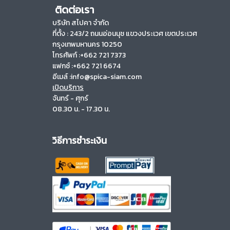
ติดต่อเรา
บริษัท สไปคา จำกัด
ที่ตั้ง :
243/2 ถนนอ่อนนุช แขวงประเวศ เขตประเวศ
กรุงเทพมหานคร 10250
โทรศัพท์ :+662 721 7373
แฟกซ์ :+662 721 6674
อีเมล์ :info@spica-siam.com
เปิดบริการ
จันทร์ - ศุกร์
08.30 น. - 17.30 น.
วิธีการชำระเงิน