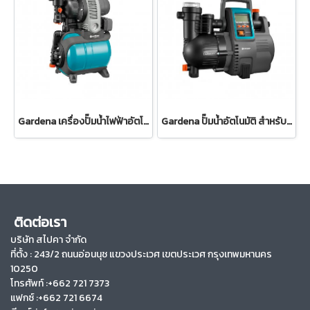
Gardena เครื่องปั๊มน้ำไฟฟ้าอัตโนมัติแบบมีถังอัดแรงดัน 3000/4 (01753-20)
Gardena ปั๊มน้ำอัตโนมัติ สำหรับบ้านและสวน 5000/5 LCD (01759-20)
ติดต่อเรา
บริษัท สไปคา จำกัด
ที่ตั้ง :
243/2 ถนนอ่อนนุช แขวงประเวศ เขตประเวศ กรุงเทพมหานคร
10250
โทรศัพท์ :+662 721 7373
แฟกซ์ :+662 721 6674