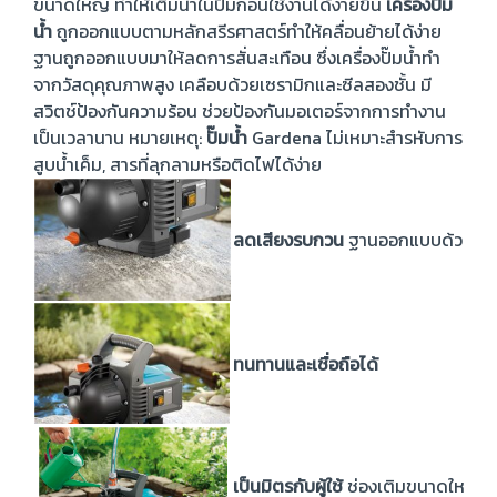
ขนาดใหญ่ ทำให้เติมน้ำในปั้มก่อนใช้งานได้ง่ายขึ้น
เครื่องปั๊ม
น้ำ
ถูกออกแบบตามหลักสรีรศาสตร์ทำให้คลื่อนย้ายได้ง่าย
ฐานถูกออกแบบมาให้ลดการสั่นสะเทือน ซึ่งเครื่องปั๊มน้ำทำ
จากวัสดุคุณภาพสูง เคลือบด้วยเซรามิกและซีลสองชั้น มี
สวิตช์ป้องกันความร้อน ช่วยป้องกันมอเตอร์จากการทำงาน
เป็นเวลานาน หมายเหตุ:
ปั๊มน้ำ
Gardena ไม่เหมาะสำรหับการ
สูบน้ำเค็ม, สารที่ลุกลามหรือติดไฟได้ง่าย
ลดเสียงรบกวน
ฐานออกแบบด้วยยางร
ทนทานและเชื่อถือได้
เป็นมิตรกับผู้ใช้
ช่องเติมขนาดใหญ่ช่ว