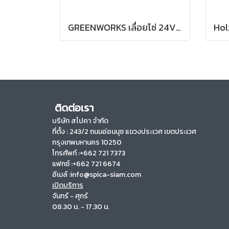
GREENWORKS เลื่อยโซ่ 24V บาร์ 10 นิ้ว พร้อมแบตเตอรี่(4 แอมป์)และแท่นชาร์จเร็ว
ติดต่อเรา
บริษัท สไปคา จำกัด
ที่ตั้ง :
243/2 ถนนอ่อนนุช แขวงประเวศ เขตประเวศ
กรุงเทพมหานคร 10250
โทรศัพท์ :+662 721 7373
แฟกซ์ :+662 721 6674
อีเมล์ :info@spica-siam.com
เปิดบริการ
จันทร์ - ศุกร์
08.30 น. - 17.30 น.