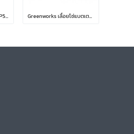
Harper เลื่อยโซ่ยนต์ รุ่น HP540, บาร์ 11.5 นิ้ว
Greenworks เลื่อยโซ่แบตเตอรี่ ขนาด 24V บาร์ 10 นิ้ว (เฉพาะตัวเครื่อง)