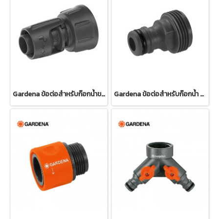
Gardena ข้อต่อสำหรับก๊อกน้ำขนาด 13 มม. (1/2") – เกลียว 3/4" (13222-20)
Gardena ข้อต่อสำหรับก๊อกน้ำ ขนาด 3/4" (26.5 มม.) (00921-50)