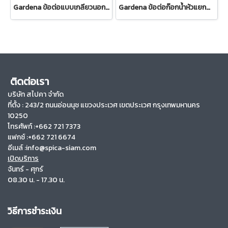
Gardena ข้อต่อแบบเกลียวนอก ขนาด 26.5 มม. (3/4") (02917-20)
Gardena ข้อต่อก๊อกน้ำหัวแยกสองทาง 26.5 มม. (3/4") (00938-20)
ติดต่อเรา
บริษัท สไปคา จำกัด
ที่ตั้ง :
243/2 ถนนอ่อนนุช แขวงประเวศ เขตประเวศ กรุงเทพมหานคร
10250
โทรศัพท์ :+662 721 7373
แฟกซ์ :+662 721 6674
อีเมล์ :info@spica-siam.com
เปิดบริการ
จันทร์ - ศุกร์
08.30 น. - 17.30 น.
วิธีการชำระเงิน