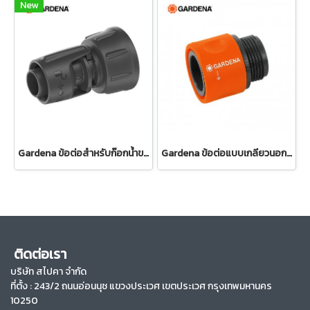
New
Gardena ข้อต่อสำหรับก๊อกน้ำขนาด 13 มม. (1/2") – เกลียว 3/4" (13222-20)
Gardena ข้อต่อแบบเกลียวนอก ขนาด 26.5 มม. (3/4") (02917-20)
ติดต่อเรา
บริษัท สไปคา จำกัด
ที่ตั้ง :
243/2 ถนนอ่อนนุช แขวงประเวศ เขตประเวศ กรุงเทพมหานคร
10250