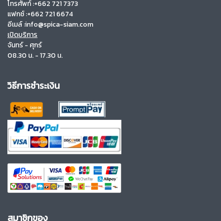
โทรศัพท์ :+662 721 7373
แฟกซ์ :+662 721 6674
อีเมล์ :info@spica-siam.com
เปิดบริการ
จันทร์ - ศุกร์
08.30 น. - 17.30 น.
วิธีการชำระเงิน
สมาชิกของ