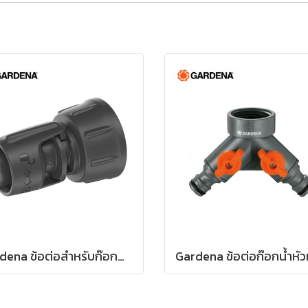
Gardena ข้อต่อสำหรับก๊อกน้ำขนาด 13 มม. (1/2") – เกลียว 3/4" (13222-20)