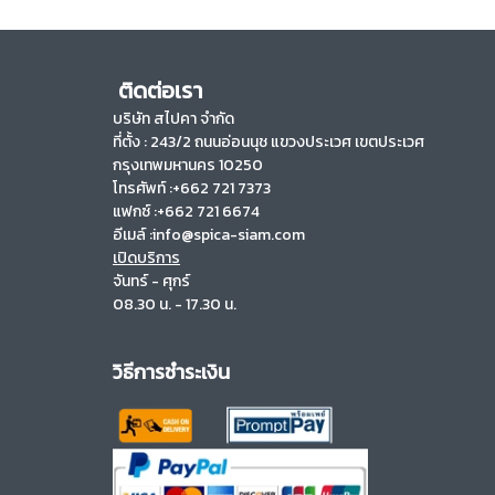
ติดต่อเรา
บริษัท สไปคา จำกัด
ที่ตั้ง :
243/2 ถนนอ่อนนุช แขวงประเวศ เขตประเวศ
กรุงเทพมหานคร 10250
โทรศัพท์ :+662 721 7373
แฟกซ์ :+662 721 6674
อีเมล์ :info@spica-siam.com
เปิดบริการ
จันทร์ - ศุกร์
08.30 น. - 17.30 น.
วิธีการชำระเงิน