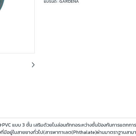
แบรนด์ :
GARDENA
ง
PVC แบบ 3 ชั้น เสริมด้วยไนล่อนถักทอระหว่างชั้นป้องกันการแตกการบ
็งที่มีอยู่ในสายยางทั่วไป(สารพาทาเลต(Phthalate)ผ่านมาตราฐานสา