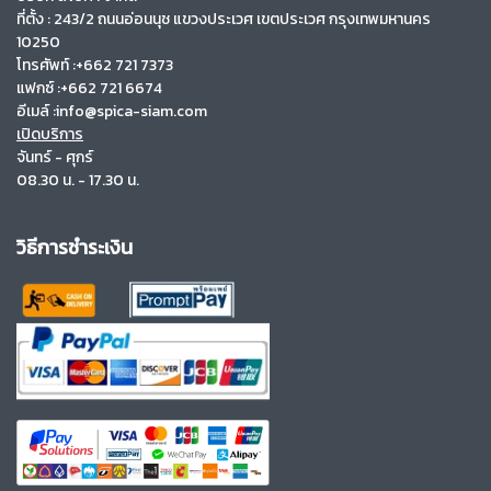
ที่ตั้ง :
243/2 ถนนอ่อนนุช แขวงประเวศ เขตประเวศ กรุงเทพมหานคร
10250
โทรศัพท์ :+662 721 7373
แฟกซ์ :+662 721 6674
อีเมล์ :info@spica-siam.com
เปิดบริการ
จันทร์ - ศุกร์
08.30 น. - 17.30 น.
วิธีการชำระเงิน