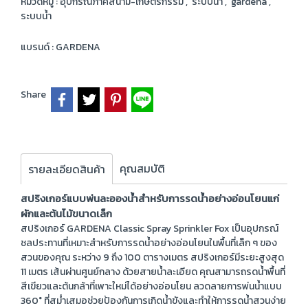
หมวดหมู่ :
อุปกรณ์ภาคสนาม-เกษตรกรรม
,
ระบบน้ำ
,
gardena
,
ระบบน้ำ
แบรนด์ :
GARDENA
Share
คุณสมบัติ
รายละเอียดสินค้า
สปริงเกอร์แบบพ่นละอองน้ำสำหรับการรดน้ำอย่างอ่อนโยนแก่
ผักและต้นไม้ขนาดเล็ก
สปริงเกอร์ GARDENA Classic Spray Sprinkler Fox เป็นอุปกรณ์
ชลประทานที่เหมาะสำหรับการรดน้ำอย่างอ่อนโยนในพื้นที่เล็ก ๆ ของ
สวนของคุณ ระหว่าง 9 ถึง 100 ตารางเมตร สปริงเกอร์มีระยะสูงสุด
11 เมตร เส้นผ่านศูนย์กลาง ด้วยสายน้ำละเอียด คุณสามารถรดน้ำพื้นที่
สีเขียวและต้นกล้าที่เพาะใหม่ได้อย่างอ่อนโยน ลวดลายการพ่นน้ำแบบ
360° ที่สม่ำเสมอช่วยป้องกันการเกิดน้ำขังและทำให้การรดน้ำสวนง่าย