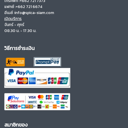
โทรศัพท์ :+662 721 7373
แฟกซ์ :+662 721 6674
อีเมล์ :info@spica-siam.com
เปิดบริการ
จันทร์ - ศุกร์
08.30 น. - 17.30 น.
วิธีการชำระเงิน
สมาชิกของ