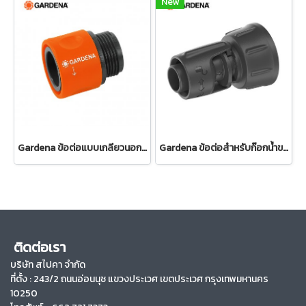
New
Gardena ข้อต่อแบบเกลียวนอก ขนาด 26.5 มม. (3/4") (02917-20)
Gardena ข้อต่อสำหรับก๊อกน้ำขนาด 13 มม. (1/2") – เกลียว 3/4" (13222-20)
ติดต่อเรา
บริษัท สไปคา จำกัด
ที่ตั้ง :
243/2 ถนนอ่อนนุช แขวงประเวศ เขตประเวศ กรุงเทพมหานคร
10250