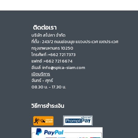
ติดต่อเรา
บริษัท สไปคา จำกัด
ที่ตั้ง :
243/2 ถนนอ่อนนุช แขวงประเวศ เขตประเวศ
กรุงเทพมหานคร 10250
โทรศัพท์ :+662 721 7373
แฟกซ์ :+662 721 6674
อีเมล์ :info@spica-siam.com
เปิดบริการ
จันทร์ - ศุกร์
08.30 น. - 17.30 น.
วิธีการชำระเงิน