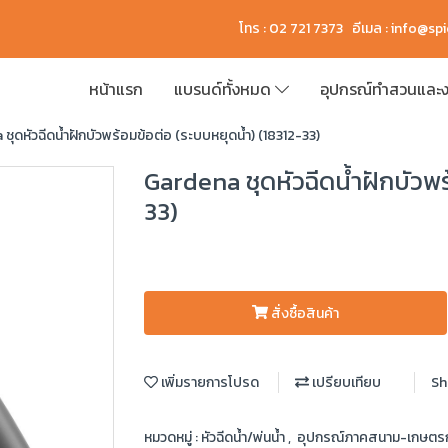
โทร : 02 721 7373 อีเมล :
info@sp
หน้าแรก
แบรนด์ทั้งหมด
อุปกรณ์ทำสวนและง
ชุดหัวฉีดน้ำฝักบัวพร้อมข้อต่อ (ระบบหยุดน้ำ) (18312-33)
Gardena ชุดหัวฉีดน้ำฝักบัวพร
33)
สั่งซื้อสินค้า
เพิ่มรายการโปรด
เปรียบเทียบ
Sh
หมวดหมู่ :
หัวฉีดน้ำ/พ่นน้ำ
,
อุปกรณ์ภาคสนาม-เกษต