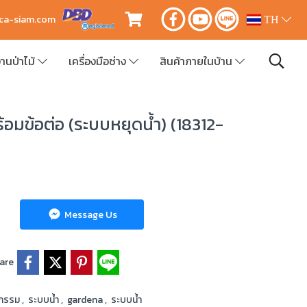
ica-siam.com
TH
านป่าไม้
เครื่องมือช่าง
สินค้าภายในบ้าน
้อมข้อต่อ (ระบบหยุดน้ำ) (18312-
Message Us
are
รกรรม
,
ระบบน้ำ
,
gardena
,
ระบบน้ำ