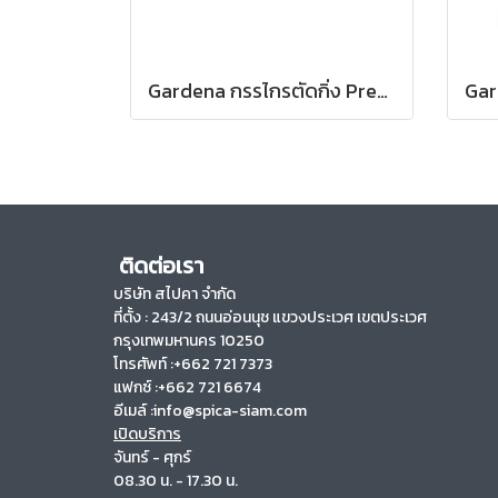
Gardena กรรไกรตัดกิ่ง PremiumCut Pro Flex สำหรับตัดกิ่งกว้างสูงสุด 24 มม. (12252-20)
ติดต่อเรา
บริษัท สไปคา จำกัด
ที่ตั้ง :
243/2 ถนนอ่อนนุช แขวงประเวศ เขตประเวศ
กรุงเทพมหานคร 10250
โทรศัพท์ :+662 721 7373
แฟกซ์ :+662 721 6674
อีเมล์ :info@spica-siam.com
เปิดบริการ
จันทร์ - ศุกร์
08.30 น. - 17.30 น.