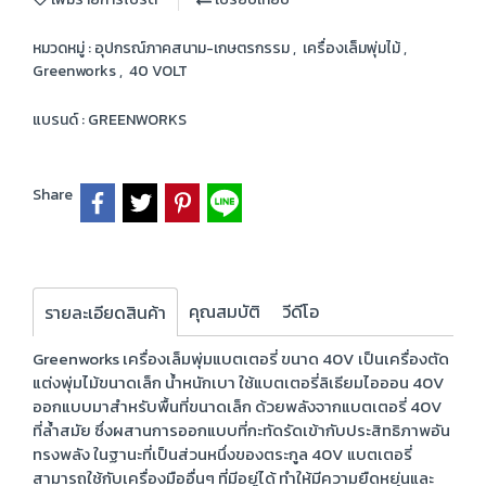
หมวดหมู่ :
อุปกรณ์ภาคสนาม-เกษตรกรรม
,
เครื่องเล็มพุ่มไม้
,
Greenworks
,
40 VOLT
แบรนด์ :
GREENWORKS
Share
คุณสมบัติ
วีดีโอ
รายละเอียดสินค้า
Greenworks เครื่องเล็มพุ่มแบตเตอรี่ ขนาด 40V เป็นเครื่องตัด
แต่งพุ่มไม้ขนาดเล็ก น้ำหนักเบา ใช้แบตเตอรี่ลิเธียมไอออน 40V
ออกแบบมาสำหรับพื้นที่ขนาดเล็ก ด้วยพลังจากแบตเตอรี่ 40V
ที่ล้ำสมัย ซึ่งผสานการออกแบบที่กะทัดรัดเข้ากับประสิทธิภาพอัน
ทรงพลัง ในฐานะที่เป็นส่วนหนึ่งของตระกูล 40V แบตเตอรี่
สามารถใช้กับเครื่องมืออื่นๆ ที่มีอยู่ได้ ทำให้มีความยืดหยุ่นและ