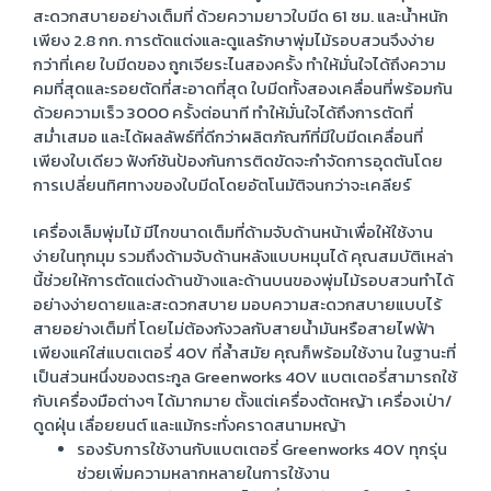
สะดวกสบายอย่างเต็มที่ ด้วยความยาวใบมีด 61 ซม. และน้ำหนัก
เพียง 2.8 กก. การตัดแต่งและดูแลรักษาพุ่มไม้รอบสวนจึงง่าย
กว่าที่เคย ใบมีดของ ถูกเจียระไนสองครั้ง ทำให้มั่นใจได้ถึงความ
คมที่สุดและรอยตัดที่สะอาดที่สุด ใบมีดทั้งสองเคลื่อนที่พร้อมกัน
ด้วยความเร็ว 3000 ครั้งต่อนาที ทำให้มั่นใจได้ถึงการตัดที่
สม่ำเสมอ และได้ผลลัพธ์ที่ดีกว่าผลิตภัณฑ์ที่มีใบมีดเคลื่อนที่
เพียงใบเดียว ฟังก์ชันป้องกันการติดขัดจะกำจัดการอุดตันโดย
การเปลี่ยนทิศทางของใบมีดโดยอัตโนมัติจนกว่าจะเคลียร์
เครื่องเล็มพุ่มไม้ มีไกขนาดเต็มที่ด้ามจับด้านหน้าเพื่อให้ใช้งาน
ง่ายในทุกมุม รวมถึงด้ามจับด้านหลังแบบหมุนได้ คุณสมบัติเหล่า
นี้ช่วยให้การตัดแต่งด้านข้างและด้านบนของพุ่มไม้รอบสวนทำได้
อย่างง่ายดายและสะดวกสบาย มอบความสะดวกสบายแบบไร้
สายอย่างเต็มที่ โดยไม่ต้องกังวลกับสายน้ำมันหรือสายไฟฟ้า
เพียงแค่ใส่แบตเตอรี่ 40V ที่ล้ำสมัย คุณก็พร้อมใช้งาน ในฐานะที่
เป็นส่วนหนึ่งของตระกูล Greenworks 40V แบตเตอรี่สามารถใช้
กับเครื่องมือต่างๆ ได้มากมาย ตั้งแต่เครื่องตัดหญ้า เครื่องเป่า/
ดูดฝุ่น เลื่อยยนต์ และแม้กระทั่งคราดสนามหญ้า
รองรับการใช้งานกับแบตเตอรี่ Greenworks 40V ทุกรุ่น
ช่วยเพิ่มความหลากหลายในการใช้งาน