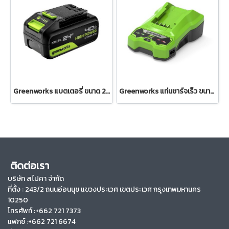
Greenworks แบตเตอรี่ ขนาด 24V, ความจุ 4 แอมป์
Greenworks แท่นชาร์จเร็ว ขนาด 24V
ติดต่อเรา
บริษัท สไปคา จำกัด
ที่ตั้ง :
243/2 ถนนอ่อนนุช แขวงประเวศ เขตประเวศ กรุงเทพมหานคร
10250
โทรศัพท์ :+662 721 7373
แฟกซ์ :+662 721 6674