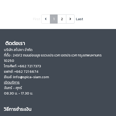
First
1
2
Last
ติดต่อเรา
บริษัท สไปคา จำกัด
ที่ตั้ง :
243/2 ถนนอ่อนนุช แขวงประเวศ เขตประเวศ กรุงเทพมหานคร
10250
โทรศัพท์ :+662 721 7373
แฟกซ์ :+662 721 6674
อีเมล์ :info@spica-siam.com
เปิดบริการ
จันทร์ - ศุกร์
08.30 น. - 17.30 น.
วิธีการชำระเงิน