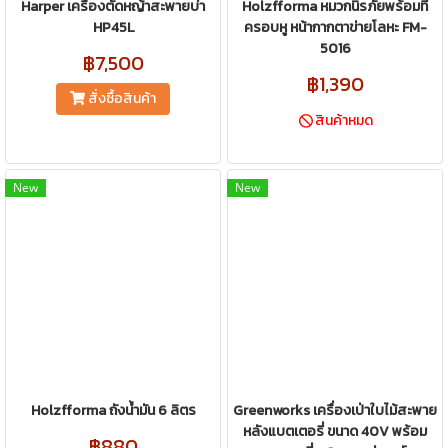
Harper เครื่องตัดหญ้าสะพายบ่า
Holzfforma หมวกนิรภัยพร้อมที่
HP45L
ครอบหู หน้ากากตาข่ายโลหะ FM-
5016
฿7,500
฿1,390
สั่งซื้อสินค้า
สินค้าหมด
New
New
Holzfforma ถังน้ำมัน 6 ลิตร
Greenworks เครื่องเป่าใบไม้สะพาย
หลังแบตเตอรี่ ขนาด 40V พร้อม
฿880