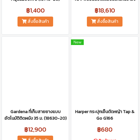
฿1,400
฿18,610
สั่งซื้อสินค้า
สั่งซื้อสินค้า
New
Gardena ที่เก็บสายยางแบบ
Harper กระปุกเอ็นตัดหญ้า Tap &
อัตโนมัติติดผนัง 35 ม. (18630-20)
Go G166
฿12,900
฿680