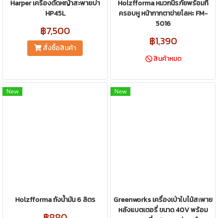
Harper เครื่องตัดหญ้าสะพายบ่า
Holzfforma หมวกนิรภัยพร้อมที่
HP45L
ครอบหู หน้ากากตาข่ายโลหะ FM-
5016
฿7,500
฿1,390
สั่งซื้อสินค้า
สินค้าหมด
New
New
Holzfforma ถังน้ำมัน 6 ลิตร
Greenworks เครื่องเป่าใบไม้สะพาย
หลังแบตเตอรี่ ขนาด 40V พร้อม
฿880