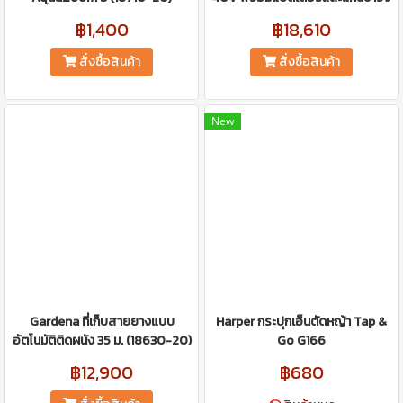
฿1,400
฿18,610
สั่งซื้อสินค้า
สั่งซื้อสินค้า
New
Gardena ที่เก็บสายยางแบบ
Harper กระปุกเอ็นตัดหญ้า Tap &
อัตโนมัติติดผนัง 35 ม. (18630-20)
Go G166
฿12,900
฿680